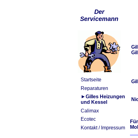
Der
Servicemann
Gi
Gi
Startseite
Gi
Reparaturen
►
Gilles Heizungen
Ni
und Kessel
Calimax
Ecotec
Für
Mob
Kontakt / Impressum